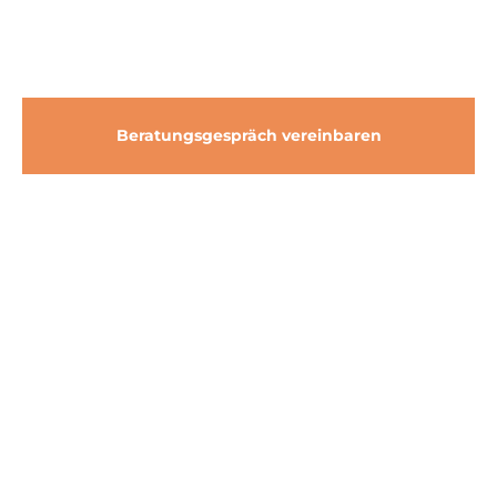
Namenhafte Unternehmen setzen ihr Vertrauen in HydroTherm
Consult
Beratungsgespräch vereinbaren