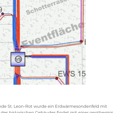
nde St. Leon-Rot wurde ein Erdwärmesondenfeld mit
 des historischen Gebäudes findet mit einer geothermi