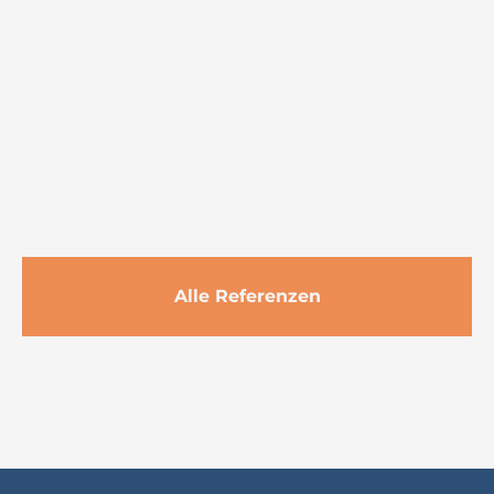
GAG ERFURTER RING - KALTES
NAHWÄRMENETZ NEUBAUGEBIET
LUDWIGSHAFEN AM RHEIN
Alle Referenzen