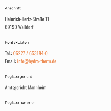
h
u
Anschrift
t
Heinrich-Hertz-Straße 11
z
69190 Walldorf
e
r
k
Kontaktdaten
l
ä
Tel.:
06227 / 653184-0
r
Email:
info@hydro-therm.de
u
n
g
Registergericht
*
Amtsgericht Mannheim
Registernummer