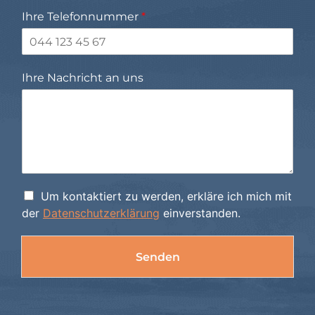
Ihre Telefonnummer
*
Ihre Nachricht an uns
D
Um kontaktiert zu werden, erkläre ich mich mit
der
Datenschutzerklärung
einverstanden.
a
t
e
Senden
n
s
Alternative:
c