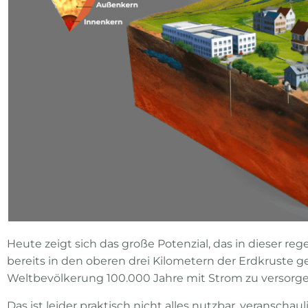
Heute zeigt sich das große Potenzial, das in dieser reg
bereits in den oberen drei Kilometern der Erdkruste 
Weltbevölkerung 100.000 Jahre mit Strom zu versorg
Das ist leider praktisch nicht alles nutzbar, veranscha