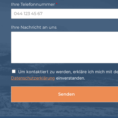
Ihre Telefonnummer
*
Ihre Nachricht an uns
D
Um kontaktiert zu werden, erkläre ich mich mit d
Datenschutzerklärung
einverstanden.
a
t
e
Senden
n
s
Alternative:
c
h