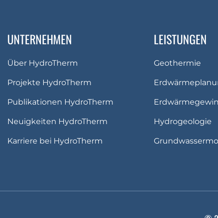
u
t
UNTERNEHMEN
LEISTUNGEN
z
e
r
Über HydroTherm
Geothermie
k
Projekte HydroTherm
Erdwärmeplanu
l
ä
Publikationen HydroTherm
Erdwärmegewi
r
u
Neuigkeiten HydroTherm
Hydrogeologie
n
Karriere bei HydroTherm
Grundwassermod
g
*